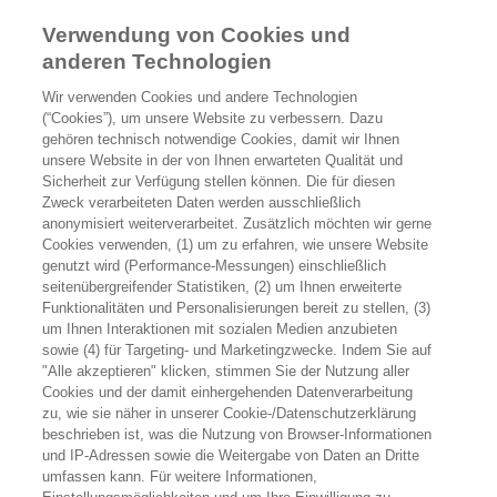
Willkommen!
Verwendung von Cookies und
anderen Technologien
Einloggen und mehr erfahren!
Wir verwenden Cookies und andere Technologien
(“Cookies”), um unsere Website zu verbessern. Dazu
gehören technisch notwendige Cookies, damit wir Ihnen
unsere Website in der von Ihnen erwarteten Qualität und
Du erhältst zur Behandlung Deiner spinalen Muskelatrophie
Sicherheit zur Verfügung stellen können. Die für diesen
das Arzneimittel der Roche Pharma AG? Dann kannst Du Dich
Zweck verarbeiteten Daten werden ausschließlich
hier mit der PZN Nummer Deines Roche Arzneimittels
anonymisiert weiterverarbeitet. Zusätzlich möchten wir gerne
einloggen.
Cookies verwenden, (1) um zu erfahren, wie unsere Website
genutzt wird (Performance-Messungen) einschließlich
Neben Informationen zu Deinem Arzneimittel kannst Du hier
seitenübergreifender Statistiken, (2) um Ihnen erweiterte
Funktionalitäten und Personalisierungen bereit zu stellen, (3)
auch Service-Materialien herunterladen oder bestellen.
um Ihnen Interaktionen mit sozialen Medien anzubieten
sowie (4) für Targeting- und Marketingzwecke. Indem Sie auf
"Alle akzeptieren" klicken, stimmen Sie der Nutzung aller
Cookies und der damit einhergehenden Datenverarbeitung
*Diese Website wurde zur Patientenaufklärung entwickelt und
zu, wie sie näher in unserer Cookie-/Datenschutzerklärung
ist nur für Patientinnen und Patienten sowie Angehörige
beschrieben ist, was die Nutzung von Browser-Informationen
zugänglich, die ein Roche Medikament bereits von ihrer Ärztin
und IP-Adressen sowie die Weitergabe von Daten an Dritte
umfassen kann. Für weitere Informationen,
oder ihrem Arzt verschrieben bekommen haben.