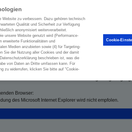
nologien
e Website zu verbessern. Dazu gehören technisch
warteten Qualität und Sicherheit zur Verfügung
ießlich anonymisiert weiterverarbeitet.
wie unsere Website genutzt wird (Performance-
Cookie-Einst
n erweiterte Funktionalitäten und
as Arzneimittel der Roche Pharma AG? Dann kannst Du Dich hi
ialen Medien anzubieten sowie (4) für Targeting-
n Sie der Nutzung aller Cookies und der damit
h Service-Materialien herunterladen oder bestellen.
/Datenschutzerklärung beschrieben ist, was die
abe von Daten an Dritte umfassen kann. Für
g zu widerrufen, klicken Sie bitte auf "Cookie-
t nur für Patientinnen und Patienten sowie Angehörige zugängli
olgenden Browser:
dung des Microsoft Internet Explorer wird nicht empfolen.