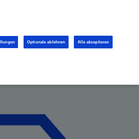
ellungen
Optionale ablehnen
Alle akzeptieren
er mit der PZN Nummer Deines Roche Arzneimittels einloggen.
ch, die ein Roche Medikament bereits von ihrer Ärztin oder