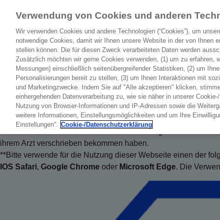
Willkommen!
Verwendung von Cookies und anderen Tech
Wir verwenden Cookies und andere Technologien (“Cookies”), um unser
Einloggen und mehr erfahren!
notwendige Cookies, damit wir Ihnen unsere Website in der von Ihnen er
stellen können. Die für diesen Zweck verarbeiteten Daten werden ausschl
Zusätzlich möchten wir gerne Cookies verwenden, (1) um zu erfahren, 
Messungen) einschließlich seitenübergreifender Statistiken, (2) um Ihne
Du erhältst zur Behandlung Deiner spinalen Muskelatrophie d
Personalisierungen bereit zu stellen, (3) um Ihnen Interaktionen mit soz
und Marketingzwecke. Indem Sie auf "Alle akzeptieren" klicken, stimme
Neben Informationen zu Deinem Arzneimittel kannst Du hier auc
einhergehenden Datenverarbeitung zu, wie sie näher in unserer Cookie-
Nutzung von Browser-Informationen und IP-Adressen sowie die Weiterg
weitere Informationen, Einstellungsmöglichkeiten und um Ihre Einwilligun
Einstellungen".
Cookie-/Datenschutzerklärung
*Diese Website wurde zur Patientenaufklärung entwickelt und is
ihrem Arzt verschrieben bekommen haben.
**Bitte verwende für die Nutzung dieser Webseite einen der f
IOS Safari
,
Google Chrome
oder
Microsoft Edge
. Die Verwen